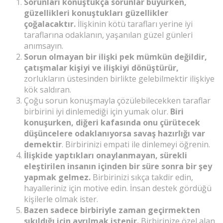
Sorunları konuştukça sorunlar büyürken,
güzellikleri konuştukları güzellikler
çoğalacaktır.
İlişkinin kötü tarafları yerine iyi
taraflarına odaklanın, yaşanılan güzel günleri
anımsayın.
Sorun olmayan bir ilişki pek mümkün değildir,
çatışmalar kişiyi ve ilişkiyi dönüştürür,
zorlukların üstesinden birlikte gelebilmektir ilişkiye
kök saldıran.
Çoğu sorun konuşmayla çözülebilecekken taraflar
birbirini iyi dinlemediği için yumak olur.
Biri
konuşurken, diğeri kafasında onu çürütecek
düşüncelere odaklanıyorsa savaş hazırlığı var
demektir
. Birbirinizi empati ile dinlemeyi öğrenin.
İlişkide yaptıkları onaylanmayan, sürekli
eleştirilen insanın içinden bir süre sonra bir şey
yapmak gelmez.
Birbirinizi sıkça takdir edin,
hayalleriniz için motive edin. İnsan destek gördüğü
kişilerle olmak ister.
Bazen sadece birbiriyle zaman geçirmekten
sıkıldığı için ayrılmak istenir.
Birbirinize özel alan