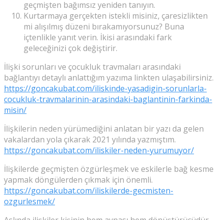
geçmişten bağımsız yeniden tanıyın.
Kurtarmaya gerçekten istekli misiniz, çaresizlikten
mi alışılmış düzeni bırakamıyorsunuz? Buna
içtenlikle yanıt verin. İkisi arasındaki fark
geleceğinizi çok değiştirir.
İlişki sorunları ve çocukluk travmaları arasındaki
bağlantıyı detaylı anlattığım yazıma linkten ulaşabilirsiniz.
https://goncakubat.com/iliskinde-yasadigin-sorunlarla-
cocukluk-travmalarinin-arasindaki-baglantinin-farkinda-
misin/
İlişkilerin neden yürümediğini anlatan bir yazı da gelen
vakalardan yola çıkarak 2021 yılında yazmıştım.
https://goncakubat.com/iliskiler-neden-yurumuyor/
İlişkilerde geçmişten özgürleşmek ve eskilerle bağ kesme
yapmak döngülerden çıkmak için önemli.
https://goncakubat.com/iliskilerde-gecmisten-
ozgurlesmek/
Aslında ilişkiler kişinin hem aynası hem dönüştürücüdür,