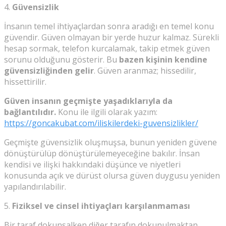
4.
Güvensizlik
İnsanın temel ihtiyaçlardan sonra aradığı en temel konu
güvendir. Güven olmayan bir yerde huzur kalmaz. Sürekli
hesap sormak, telefon kurcalamak, takip etmek güven
sorunu olduğunu gösterir. Bu
bazen kişinin kendine
güvensizliğinden gelir
. Güven aranmaz; hissedilir,
hissettirilir.
Güven insanın geçmişte yaşadıklarıyla da
bağlantılıdır.
Konu ile ilgili olarak yazım:
https://goncakubat.com/iliskilerdeki-guvensizlikler/
Geçmişte güvensizlik oluşmuşsa, bunun yeniden güvene
dönüştürülüp dönüştürülemeyeceğine bakılır. İnsan
kendisi ve ilişki hakkındaki düşünce ve niyetleri
konusunda açık ve dürüst olursa güven duygusu yeniden
yapılandırılabilir.
5.
Fiziksel ve cinsel ihtiyaçları karşılanmaması
Bir taraf dokunsalken diğer tarafın dokunulmaktan