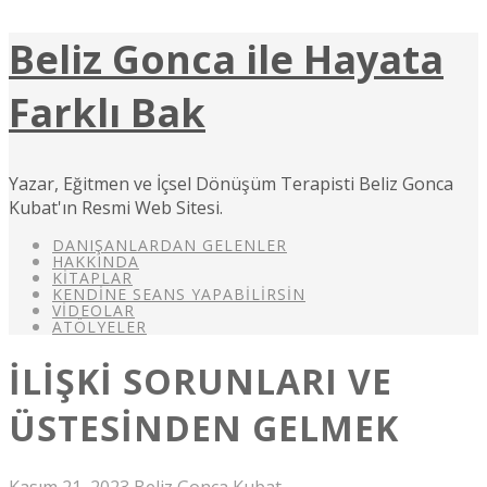
Beliz Gonca ile Hayata
Farklı Bak
Yazar, Eğitmen ve İçsel Dönüşüm Terapisti Beliz Gonca
Kubat'ın Resmi Web Sitesi.
DANIŞANLARDAN GELENLER
HAKKINDA
KITAPLAR
KENDINE SEANS YAPABILIRSIN
VIDEOLAR
ATÖLYELER
İLIŞKI SORUNLARI VE
ÜSTESINDEN GELMEK
Kasım 21, 2023
Beliz Gonca Kubat