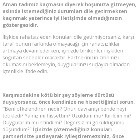
Aman tadımız kaçmasın diyerek hoşunuza gitmeyen,
aslında istemediğiniz durumları dile getirmekten
kaçınmak yeterince iyi iletişimde olmadığınızın
göstergesidir.
İlişkide rahatsız eden konuları dile getirmiyorsanız, karşı
taraf bunun farkında olmayacağı için rahatsızlıklar
artmaya devam ederken, içinizde birikenler ilişkiden
soğutan sebepler olacaktır. Partnerinizin zihninizi
okumasını beklemeyin, duygularınızı suçlayıcı olmadan
içtenlikle ifade edin.
Karşınızdakine kötü bir şey söyleme dürtüsü
duyuyorsanız, önce kendinize ne hissettiğinizi sorun.
“
Beni öfkelendiren nedir? Onun davranışı bende neyi
tetikledi? Yalnız mı hissettim? Üzüldüm mü? Kırıldım mı?
Duygularım mı incindi mi? Değersiz mi görüldüğümü
düşündüm?”
İçinizde çözemediğiniz konuları
partnerinize patlayarak iyileştiremezsiniz, önce