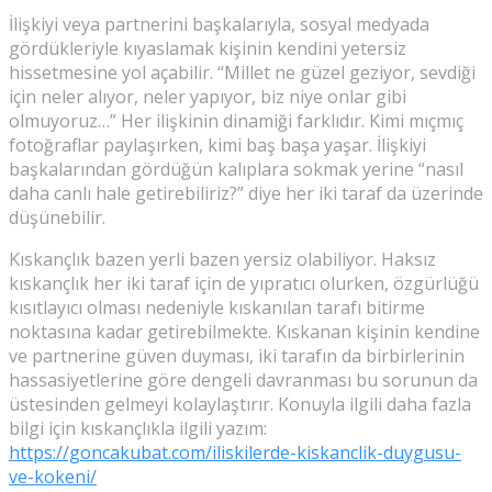
İlişkiyi veya partnerini başkalarıyla, sosyal medyada
gördükleriyle kıyaslamak kişinin kendini yetersiz
hissetmesine yol açabilir. “Millet ne güzel geziyor, sevdiği
için neler alıyor, neler yapıyor, biz niye onlar gibi
olmuyoruz…” Her ilişkinin dinamiği farklıdır. Kimi mıçmıç
fotoğraflar paylaşırken, kimi baş başa yaşar. İlişkiyi
başkalarından gördüğün kalıplara sokmak yerine “nasıl
daha canlı hale getirebiliriz?” diye her iki taraf da üzerinde
düşünebilir.
Kıskançlık bazen yerli bazen yersiz olabiliyor. Haksız
kıskançlık her iki taraf için de yıpratıcı olurken, özgürlüğü
kısıtlayıcı olması nedeniyle kıskanılan tarafı bitirme
noktasına kadar getirebilmekte. Kıskanan kişinin kendine
ve partnerine güven duyması, iki tarafın da birbirlerinin
hassasiyetlerine göre dengeli davranması bu sorunun da
üstesinden gelmeyi kolaylaştırır. Konuyla ilgili daha fazla
bilgi için kıskançlıkla ilgili yazım:
https://goncakubat.com/iliskilerde-kiskanclik-duygusu-
ve-kokeni/