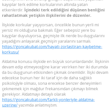
kayıplar terk edilme korkularının altında yatan
etkenlerdir.
İçindeki terk edildiğini düşünen benliğini
rahatlatmak yetişkin ilişkilerini de düzenler.
İlişkide korkular yaşıyorsan, öncelikle bunun yerli mi
yersiz mi olduğuna bakmalı. Eğer sebepsiz yere bu
kaygılar duyuluyorsa, geçmişte ilk nerde bu duygularını
yaşadığını anlayarak geçmişin yaralarını sarmalı.
https://goncakubat.com/hayati-zorlastiran-kaybetme-
korkusu/
Aldatma konusu ilişkide en büyük sorunlardandır. İlişkinin
devam edip etmeyeceğine karar verirken her iki durumda
da bu duygunun etkisinden çıkmak önemlidir. İlişki devam
edecekse bunun her iki taraf için de daha sağlıklı
psikolojiyle olması, sona erecekse benzer deneyimleri
çekmemek için mağdur frekansından çıkmayı bilmek
gerekiyor. Aldatmayı detaylı olarak
https://goncakubat.com/farkli-yonleriyle-aldatma-
uzerine/
yazımda anlatmıştım.