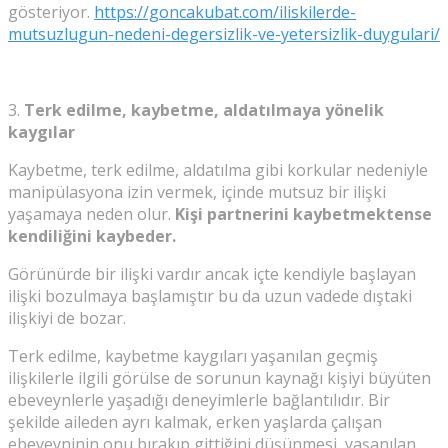
gösteriyor.
https://goncakubat.com/iliskilerde-
mutsuzlugun-nedeni-degersizlik-ve-yetersizlik-duygulari/
3.
Terk edilme, kaybetme, aldatılmaya yönelik
kaygılar
Kaybetme, terk edilme, aldatılma gibi korkular nedeniyle
manipülasyona izin vermek, içinde mutsuz bir ilişki
yaşamaya neden olur.
Kişi partnerini kaybetmektense
kendiliğini kaybeder.
Görünürde bir ilişki vardır ancak içte kendiyle başlayan
ilişki bozulmaya başlamıştır bu da uzun vadede dıştaki
ilişkiyi de bozar.
Terk edilme, kaybetme kaygıları yaşanılan geçmiş
ilişkilerle ilgili görülse de sorunun kaynağı kişiyi büyüten
ebeveynlerle yaşadığı deneyimlerle bağlantılıdır. Bir
şekilde aileden ayrı kalmak, erken yaşlarda çalışan
ebeveyninin onu bırakıp gittiğini düşünmesi, yaşanılan