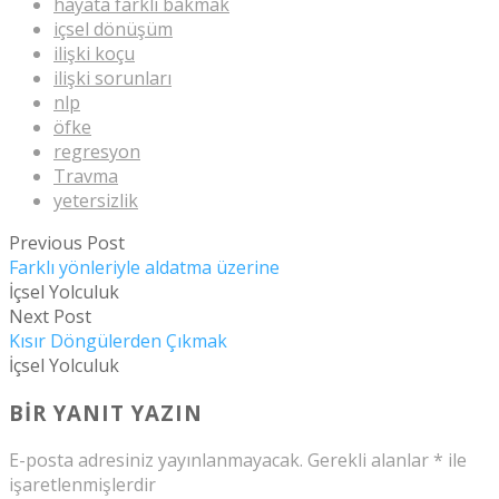
hayata farklı bakmak
içsel dönüşüm
ilişki koçu
ilişki sorunları
nlp
öfke
regresyon
Travma
yetersizlik
Previous Post
Farklı yönleriyle aldatma üzerine
İçsel Yolculuk
Next Post
Kısır Döngülerden Çıkmak
İçsel Yolculuk
BIR YANIT YAZIN
E-posta adresiniz yayınlanmayacak.
Gerekli alanlar
*
ile
işaretlenmişlerdir