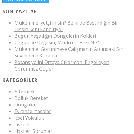
SON YAZILAR
Mükemmeliyetçi misin? Belki de Bastırdığın Bir
Hissin Seni Kandırıyor
Bugün Yaşadığın Döngülerin Kökleri
Üzgün de Değilsin, Mutlu da. Peki Ne?
Mükemmel Görünmeye Çalışmanın Ardındaki Sır:
Sevilmeme Korkusu
Potansiyelini Ortaya Çıkarmanı Engelleyen
Görünmez Güçler
KATEGORILER
Affetmek
Bolluk Bereket
Döngüler
Evrensel Yasalar
İçsel Yolculuk
İlişkiler
İlişkiler, Sorunlar