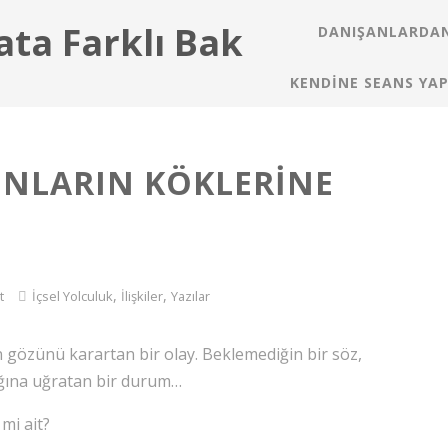
ata Farklı Bak
DANIŞANLARDAN
KENDINE SEANS YAP
UNLARIN KÖKLERINE
,
,
t
İçsel Yolculuk
İlişkiler
Yazılar
 gözünü karartan bir olay. Beklemediğin bir söz,
klığına uğratan bir durum…
mi ait?