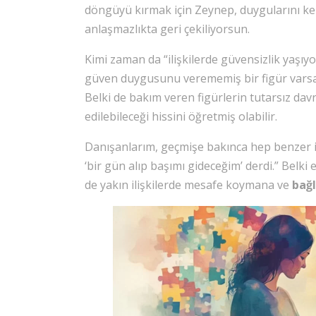
döngüyü kırmak için Zeynep, duygularını kel
anlaşmazlıkta geri çekiliyorsun.
Kimi zaman da “ilişkilerde güvensizlik yaşı
güven duygusunu verememiş bir figür varsa,
Belki de bakım veren figürlerin tutarsız da
edilebileceği hissini öğretmiş olabilir.
Danışanlarım, geçmişe bakınca hep benzer 
‘bir gün alıp başımı gideceğim’ derdi.” Belk
de yakın ilişkilerde mesafe koymana ve
bağ