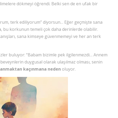
imelere dökmeyi öğrendi. Belki sen de en ufak bir
yorum, terk ediliyorum” diyorsun… Eğer geçmişte sana
 bu korkunun temeli çok daha derinlerde olabilir.
vranışları, sana kimseye güvenmemeyi ve her an terk
izler buluyor: “Babam bizimle pek ilgilenmezdi… Annem
i ebeveynlerin duygusal olarak ulaşılmaz olması, senin
lanmaktan kaçınmana neden
oluyor.