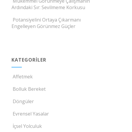
Mükemmel Görünmeye Çalışmanın
Ardındaki Sır: Sevilmeme Korkusu
Potansiyelini Ortaya Çıkarmanı
Engelleyen Görünmez Güçler
KATEGORILER
Affetmek
Bolluk Bereket
Döngüler
Evrensel Yasalar
İçsel Yolculuk