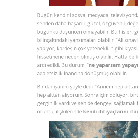
Bugün kendini sosyal medyada, televizyonda
senden daha başarılı, güzel, özgüvenli, de
bugünkü düşüncen olmayabilir. Bu hisler, ge
bilinçaltındaki yansımaları olabilir. “Ali sı
yapıyor, kardeşin çok yetenekli…” gibi kıyasla
hissetmene neden olmuş olabilir. Hatta belki
ardı edildi. Bu durum, “
ne yaparsam yapay
adaletsizlik inancına dönüşmüş olabilir.
Bir danışanım şöyle dedi: “Annem hep alttan 
hep alttan alıyorum. Sonra içim doluyor, bir
gerginlik vardı ve sen de dengeyi sağlamak i
örüntü, ilişkilerinde
kendi ihtiyaçlarını i