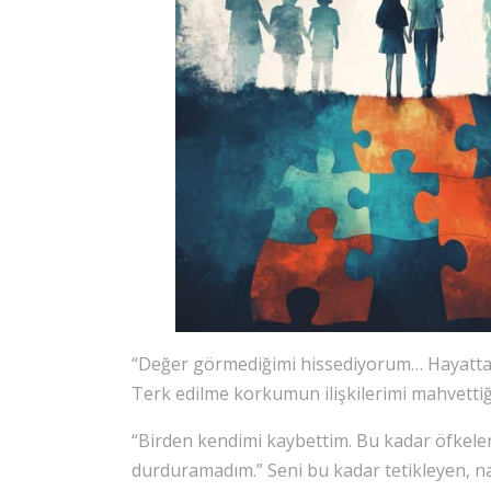
“Değer görmediğimi hissediyorum… Hayatta
Terk edilme korkumun ilişkilerimi mahvetti
“Birden kendimi kaybettim. Bu kadar öfke
durduramadım.” Seni bu kadar tetikleyen, n