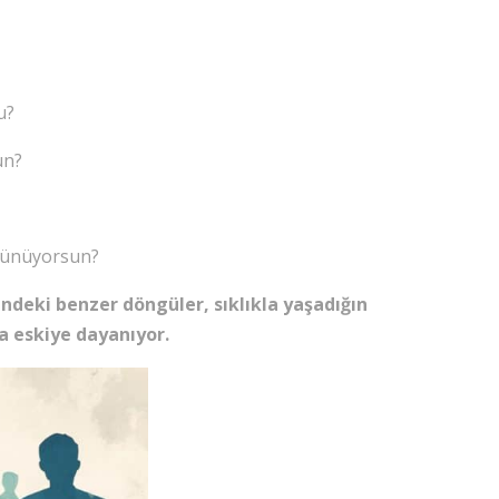
u?
un?
üşünüyorsun?
indeki benzer döngüler, sıklıkla yaşadığın
a eskiye dayanıyor.