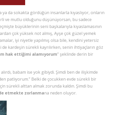
 ya da sokakta gördüğün insanlarla kıyaslıyor, onların
ğerli ve mutlu olduğunu düşünüyorsan, bu sadece
çmişte büyüklerinin seni başkalarıyla kıyaslamasının
navlardan çok yüksek not almış, Ayşe çok güzel yemek
malar, iyi niyetle yapılmış olsa bile, kendini yetersiz
 de kardeşin sürekli kayrılırken, senin ihtiyaçların göz
ım hak ettiğimi alamıyorum
” şeklinde derin bir
alırdı, babam ise yok gibiydi. Şimdi ben de ilişkimde
den patlıyorum.” Belki de çocukken evde sürekli bir
çin sürekli alttan almak zorunda kaldın. Şimdi bu
fade etmekte zorlanma
na neden oluyor.