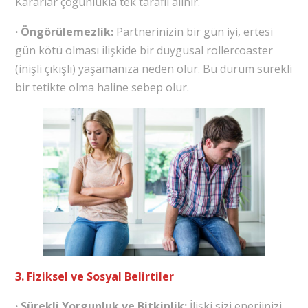
Kararlar çoğunlukla tek taraflı alınır.
· Öngörülemezlik:
Partnerinizin bir gün iyi, ertesi
gün kötü olması ilişkide bir duygusal rollercoaster
(inişli çıkışlı) yaşamanıza neden olur. Bu durum sürekli
bir tetikte olma haline sebep olur.
3. Fiziksel ve Sosyal Belirtiler
· Sürekli Yorgunluk ve Bitkinlik:
İlişki sizi enerjinizi