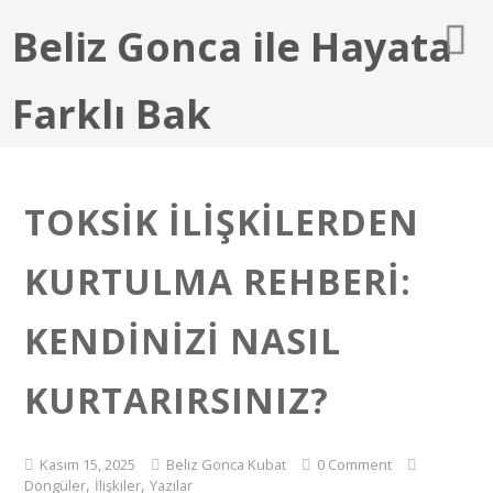
Beliz Gonca ile Hayata
Farklı Bak
TOKSIK İLIŞKILERDEN
KURTULMA REHBERI:
KENDINIZI NASIL
KURTARIRSINIZ?
Kasım 15, 2025
Beliz Gonca Kubat
0 Comment
,
,
Döngüler
İlişkiler
Yazılar