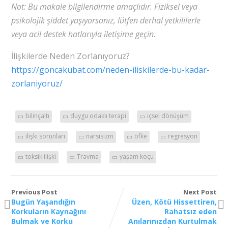
Not: Bu makale bilgilendirme amaçlıdır. Fiziksel veya
psikolojik şiddet yaşıyorsanız, lütfen derhal yetkililerle
veya acil destek hatlarıyla iletişime geçin.
İlişkilerde Neden Zorlanıyoruz?
https://goncakubat.com/neden-iliskilerde-bu-kadar-
zorlaniyoruz/
bilinçaltı
duygu odaklı terapi
içsel dönüşüm
ilişki sorunları
narsisizm
öfke
regresyon
toksik ilişki
Travma
yaşam koçu
Previous Post
Next Post
Bugün Yaşandığın
Üzen, Kötü Hissettiren,
Korkuların Kaynağını
Rahatsız eden
Bulmak ve Korku
Anılarınızdan Kurtulmak