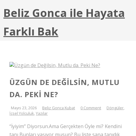
Beliz Gonca ile Hayata
Farklı Bak
ÜZGÜN DE DEĞILSIN, MUTLU
DA. PEKI NE?
Mayıs 23, 2026
Beliz Gonca Kubat
0 Comment
Döngüler
,
İçsel Yolculuk
,
Yazılar
“İyiyim” Diyorsun.Ama Gerçekten Öyle mi? Kendini
tanı Bunları yaşıyor musun? Bu liste sana tanıdık