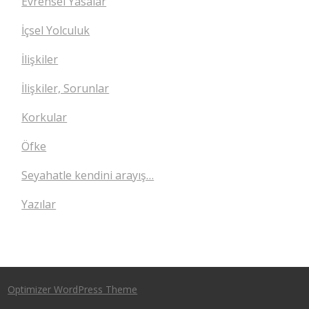
Evrensel Yasalar
İçsel Yolculuk
İlişkiler
İlişkiler, Sorunlar
Korkular
Öfke
Seyahatle kendini arayış…
Yazılar
Optimizer WordPress Theme