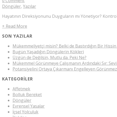
0 Comment
Döngüler
,
Yazılar
Hayatının Direksiyonunu Duyguların mı Yönetiyor? Kontrolü
+ Read More
SON YAZILAR
Mükemmeliyetçi misin? Belki de Bastırdığın Bir Hissin
Bugün Yaşadığın Döngülerin Kökleri
Üzgün de Değilsin, Mutlu da. Peki Ne?
Mükemmel Görünmeye Çalışmanın Ardındaki Sır: Sev
Potansiyelini Ortaya Çıkarmanı Engelleyen Görünmez
KATEGORILER
Affetmek
Bolluk Bereket
Döngüler
Evrensel Yasalar
İçsel Yolculuk