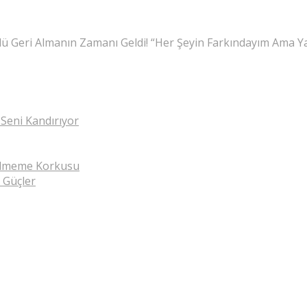
 Geri Almanın Zamanı Geldi! “Her Şeyin Farkındayım Ama Yap
 Seni Kandırıyor
ilmeme Korkusu
 Güçler