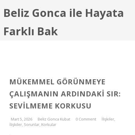
Beliz Gonca ile Hayata
Farklı Bak
MÜKEMMEL GÖRÜNMEYE
ÇALIŞMANIN ARDINDAKI SIR:
SEVILMEME KORKUSU
Mart 5, 2026
Beliz Gonca Kubat
0 Comment
İlişkiler
,
İlişkiler, Sorunlar
,
Korkular