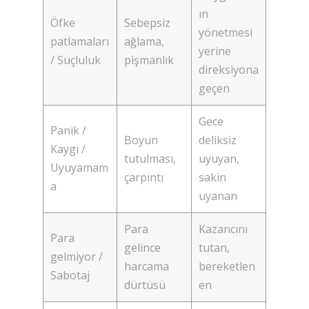
ın
Öfke
Sebepsiz
yönetmesi
patlamaları
ağlama,
yerine
/ Suçluluk
pişmanlık
direksiyona
geçen
Gece
Panik /
Boyun
deliksiz
Kaygı /
tutulması,
uyuyan,
Uyuyamam
çarpıntı
sakin
a
uyanan
Para
Kazancını
Para
gelince
tutan,
gelmiyor /
harcama
bereketlen
Sabotaj
dürtüsü
en