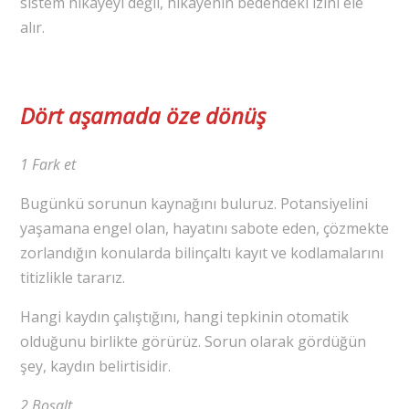
sistem hikâyeyi değil, hikâyenin bedendeki izini ele
alır.
Dört aşamada öze dönüş
1 Fark et
Bugünkü sorunun kaynağını buluruz. Potansiyelini
yaşamana engel olan, hayatını sabote eden, çözmekte
zorlandığın konularda bilinçaltı kayıt ve kodlamalarını
titizlikle tararız.
Hangi kaydın çalıştığını, hangi tepkinin otomatik
olduğunu birlikte görürüz. Sorun olarak gördüğün
şey, kaydın belirtisidir.
2 Boşalt