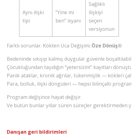
Sağlıklı
Aynı ilişki
“Yine mi
ilişkiyi
tipi
ben” isyanı
seçen
versiyonun
Farklı sorunlar. Kökten Uca Değişim
: Öze Dönüş®
Bedeninde sıkışıp kalmış duygular güvenle boşaltılabilir.
Çocukluğundan taşıdığın “yetersizim” kayıtları dönüştürüle
Panik ataklar, kronik ağrılar, tükenmişlik — kökleri çalışıl
Para, bolluk, ilişki döngüleri — hepsi bilinçaltı programı
Program değişince hayat değişir.
Ve bütün bunlar yıllar süren süreçler gerektirmeden yapıl
Danışan geri bildirimleri