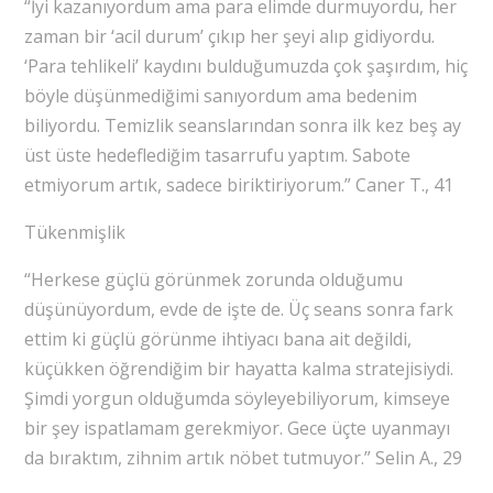
“İyi kazanıyordum ama para elimde durmuyordu, her
zaman bir ‘acil durum’ çıkıp her şeyi alıp gidiyordu.
‘Para tehlikeli’ kaydını bulduğumuzda çok şaşırdım, hiç
böyle düşünmediğimi sanıyordum ama bedenim
biliyordu. Temizlik seanslarından sonra ilk kez beş ay
üst üste hedeflediğim tasarrufu yaptım. Sabote
etmiyorum artık, sadece biriktiriyorum.” Caner T., 41
Tükenmişlik
“Herkese güçlü görünmek zorunda olduğumu
düşünüyordum, evde de işte de. Üç seans sonra fark
ettim ki güçlü görünme ihtiyacı bana ait değildi,
küçükken öğrendiğim bir hayatta kalma stratejisiydi.
Şimdi yorgun olduğumda söyleyebiliyorum, kimseye
bir şey ispatlamam gerekmiyor. Gece üçte uyanmayı
da bıraktım, zihnim artık nöbet tutmuyor.” Selin A., 29