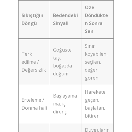
Öze
Sıkıştığın
Bedendeki
Döndükte
Döngü
Sinyali
n Sonra
Sen
Sınır
Göğüste
Terk
koyabilen,
taş,
edilme /
seçilen,
boğazda
Değersizlik
değer
düğüm
gören
Harekete
Başlayama
Erteleme /
geçen,
ma, iç
Donma hali
başlatan,
direnç
bitiren
Duyguların