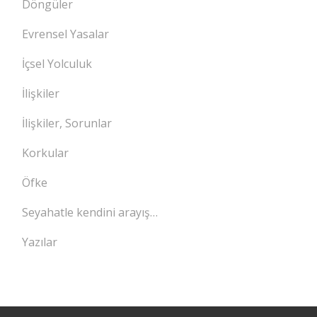
Döngüler
Evrensel Yasalar
İçsel Yolculuk
İlişkiler
İlişkiler, Sorunlar
Korkular
Öfke
Seyahatle kendini arayış…
Yazılar