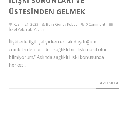
İLIŞKI SORUNLARI VE
ÜSTESINDEN GELMEK
Kasım 21, 2023
Beliz Gonca Kubat
0 Comment
İçsel Yolculuk
,
Yazılar
İlişkilerle ilgili çalışırken en sık duyduğum
cümlelerden biri de: “sağlıklı bir ilişki nasıl olur
bilmiyorum.” Aslında sağlıklı ilişki konusunda
herkes...
+ READ MORE