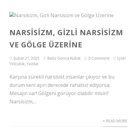
NARSISIZM, GIZLI NARSISIZM
VE GÖLGE ÜZERINE
Şubat 21, 2025
Beliz Gonca Kubat
0 Comment
İçsel
Yolculuk
,
Yazılar
Karşına sürekli narsisist insanlar çıkıyor ve bu
durum seni aşırı derecede rahatsız ediyorsa;
Mesajın var! Gölgeni görüyor olabilir misin?
Narsisizm,...
+ READ MORE