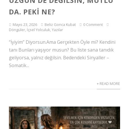
ÜZGÜN DE DEĞILSIN, MUTLU
DA. PEKI NE?
Mayıs 23, 2026
Beliz Gonca Kubat
0 Comment
Döngüler
,
İçsel Yolculuk
,
Yazılar
“İyiyim” Diyorsun.Ama Gerçekten Öyle mi? Kendini
tanı Bunları yaşıyor musun? Bu liste sana tanıdık
geliyorsa, yalnız değilsin. Bedendeki Sinyaller –
Somatik...
+ READ MORE