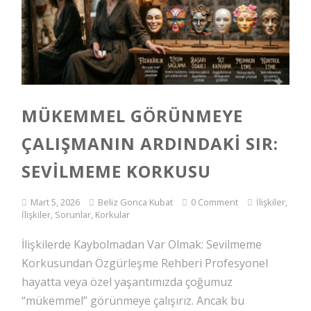
MÜKEMMEL GÖRÜNMEYE
ÇALIŞMANIN ARDINDAKI SIR:
SEVILMEME KORKUSU
Mart 5, 2026
Beliz Gonca Kubat
0 Comment
İlişkiler
,
İlişkiler, Sorunlar
,
Korkular
İlişkilerde Kaybolmadan Var Olmak: Sevilmeme
Korkusundan Özgürleşme Rehberi Profesyonel
hayatta veya özel yaşantımızda çoğumuz
“mükemmel” görünmeye çalışırız. Ancak bu