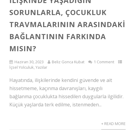
İLIŞKINDE YAŞADIĞIN
SORUNLARLA, ÇOCUKLUK
TRAVMALARININ ARASINDAKI
BAĞLANTININ FARKINDA
MISIN?
Haziran 30, 2023
Beliz Gonca Kubat
1 Comment
İçsel Yolculuk
,
Yazılar
Hayatında, ilişkilerinde kendini güvende ve ait
hissetmeme, kaçınma davranışları, kaygılı
bağlanma çocuklukta hissedilen duygularla ilgilidir.
Küçük yaşlarda terk edilme, istenmeden...
+ READ MORE