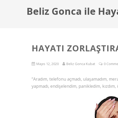
Beliz Gonca ile Hay
HAYATI ZORLAŞTI
Mayıs 12, 2020
Beliz Gonca Kubat
0 Comme
“Aradım, telefonu açmadı, ulaşamadım, mera
yapmadı, endişelendim, panikledim, kızdım,