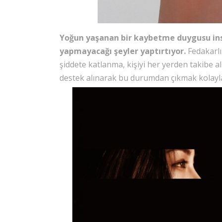
Yoğun yaşanan bir kaybetme duygusu ins
yapmayacağı şeyler yaptırtıyor.
Fedakarlık
şiddete katlanma, kişiyi her yerden takibe a
destek alınarak bu durumdan çıkmak kolayla