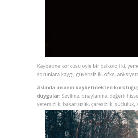
Kaybetme korkusu öyle bir psikoloji ki, yeme
sorunlara kaygı, güvensizlik, öfke, anksiyet
Aslında insanın kaybetmekten korktuğu; 
duygular:
Sevilme, onaylanma, değerli hisse
yetersizlik, başarısızlık, çaresizlik, suçlul