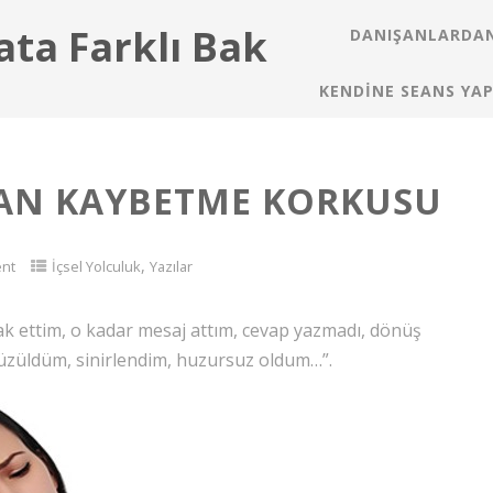
ata Farklı Bak
DANIŞANLARDAN
KENDINE SEANS YAP
RAN KAYBETME KORKUSU
,
nt
İçsel Yolculuk
Yazılar
k ettim, o kadar mesaj attım, cevap yazmadı, dönüş
 üzüldüm, sinirlendim, huzursuz oldum…”.