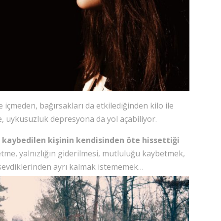
 içmeden, bağırsakları da etkilediğinden kilo ile
e, uykusuzluk depresyona da yol açabiliyor.
kaybedilen kişinin kendisinden öte hissettiği
tme, yalnızlığın giderilmesi, mutluluğu kaybetmek,
uk, sevdiklerinden ayrı kalmak istememek…