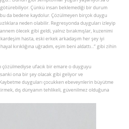
a götürebiliyor. Çünkü insan beklemediği bir durum
ve bu da bedene kaydolur. Çözülmeyen birçok duygu
zlıklara neden olabilir. Regresyonda duyguları izleyip
nnem ölecek gibi geldi, yalnız bırakmışlar, kuzenimi
 kardeşim hasta, eski erkek arkadaşım her şey iyi
ayal kırıklığına uğradım, eşim beni aldattı…” gibi zihin
ı çözülmediyse ufacık bir emare o duyguyu
 sanki ona bir şey olacak gibi geliyor ve
. Kaybetme duyguları çocukken ebeveynlerin büyütme
tiştirmek, dış dünyanın tehlikeli, güvenilmez olduğuna