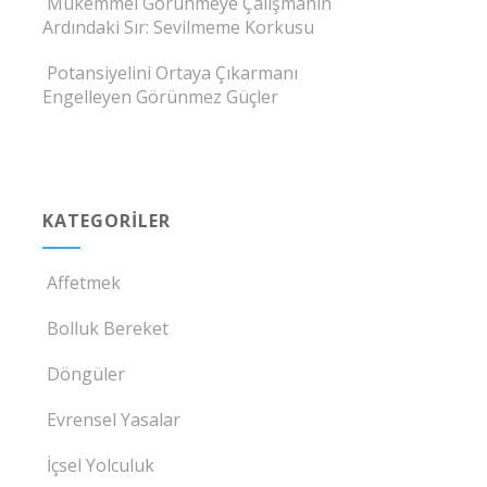
Mükemmel Görünmeye Çalışmanın
Ardındaki Sır: Sevilmeme Korkusu
Potansiyelini Ortaya Çıkarmanı
Engelleyen Görünmez Güçler
KATEGORILER
Affetmek
Bolluk Bereket
Döngüler
Evrensel Yasalar
İçsel Yolculuk