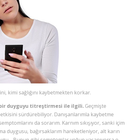
işini, kimi sağlığını kaybetmekten korkar.
r duyguyu titreştirmesi ile ilgili.
Geçmişte
e etkisini sürdürebiliyor. Danışanlarımla kaybetme
semptomlarını da sorarım. Karnım sıkışıyor, sanki içim
ma duygusu, bağırsaklarım hareketleniyor, alt karın
 duygu… Bunun gibi semptomlar yoğun yaşanıyorsa o