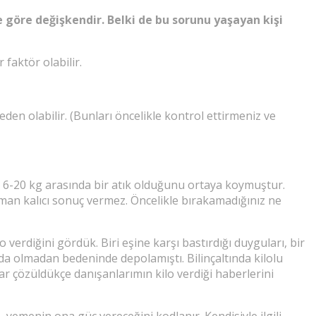
e göre değişkendir. Belki de bu sorunu yaşayan kişi
 faktör olabilir.
 neden olabilir. (Bunları öncelikle kontrol ettirmeniz ve
 6-20 kg arasında bir atık olduğunu ortaya koymuştur.
an kalıcı sonuç vermez. Öncelikle bırakamadığınız ne
 verdiğini gördük. Biri eşine karşı bastırdığı duyguları, bir
nda olmadan bedeninde depolamıştı. Bilinçaltında kilolu
ar çözüldükçe danışanlarımın kilo verdiği haberlerini
yemenin ona güç vereceğini kodlanır. Kendisiyle ilgili