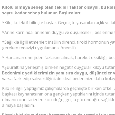
Kilolu olmaya sebep olan tek bir faktör olsaydı, bu kol
sayısı kadar sebep bulunur. Başlıcaları:
*Kilo, kolektif bilinçte başlar. Geçmişte yaşanılan açlık ve k
*Anne karnında, annenin duygu ve düşünceleri, beslenme tar
*Sağlıkla ilgili etmenler: İnsülin direnci, tiroid hormonun yav
gereken tedaviyi uygulamanız önemli.)
* Harcanan enerjiden fazlasını almak, hareket eksikliği, 
*Şuuraltına yerleşmiş biriken negatif duygular kiloyu tutan 
Bedenimiz yediklerimizin yanı sıra duygu, düşünceler v
varsa fark edip salıverdiğinizde ideal bedeninize daha kolay 
Kilo ile ilgili yaptığımız çalışmalarda geçmişte biriken öfke
başkası kaynanasının ona gençken yaptıklarını içinde tutark
olmanın onu tacizden koruduğu, güçlü göründüğü, sağlıklı ol
almaya başladım.
Birçok kişi duygularını bastırmak ya da tatmin için ye