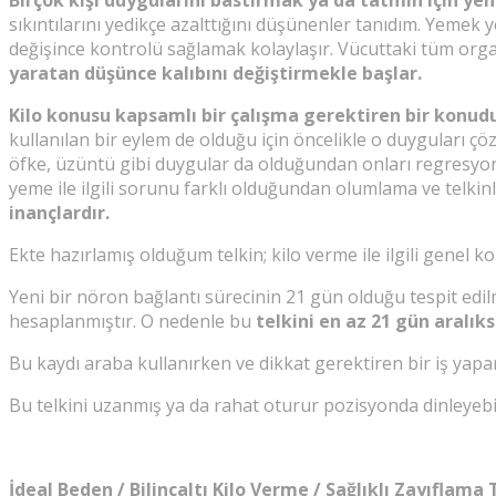
sıkıntılarını yedikçe azalttığını düşünenler tanıdım. Yemek 
değişince kontrolü sağlamak kolaylaşır. Vücuttaki tüm organla
yaratan düşünce kalıbını değiştirmekle başlar.
Kilo konusu kapsamlı bir çalışma gerektiren bir konudur
kullanılan bir eylem de olduğu için öncelikle o duyguları 
öfke, üzüntü gibi duygular da olduğundan onları regresyon,
yeme ile ilgili sorunu farklı olduğundan olumlama ve telkinl
inançlardır.
Ekte hazırlamış olduğum telkin; kilo verme ile ilgili genel
Yeni bir nöron bağlantı sürecinin 21 gün olduğu tespit edil
hesaplanmıştır. O nedenle bu
telkini en az 21 gün aralık
Bu kaydı araba kullanırken ve dikkat gerektiren bir iş yap
Bu telkini uzanmış ya da rahat oturur pozisyonda dinleyebilir
İdeal Beden / Bilinçaltı Kilo Verme / Sağlıklı Zayıflama Te