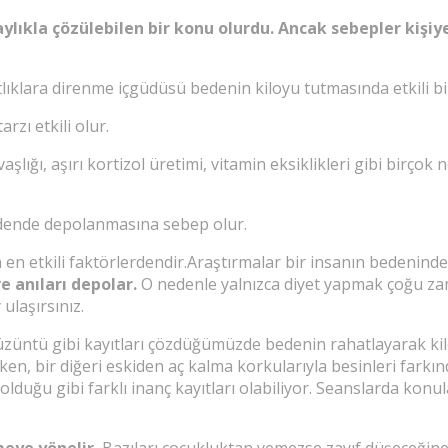
aylıkla çözülebilen bir konu olurdu. Ancak sebepler kişiy
ıtlıklara direnme içgüdüsü bedenin kiloyu tutmasında etkili bir
zı etkili olur.
aşlığı, aşırı kortizol üretimi, vitamin eksiklikleri gibi birçok
bedende depolanmasına sebep olur.
en etkili faktörlerdendir.
Araştırmalar bir insanın bedeninde
e anıları depolar.
O nedenle yalnızca diyet yapmak çoğu zam
ulaşırsınız.
, üzüntü gibi kayıtları çözdüğümüzde bedenin rahatlayarak kilo
en, bir diğeri eskiden aç kalma korkularıyla besinleri farkı
duğu gibi farklı inanç kayıtları olabiliyor. Seanslarda konul
meye yönelir.
Bazıları çocukluktan yemezse zayıf düşeceğine, 