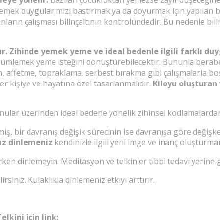
yemek duygularımızı bastırmak ya da doyurmak için yapılan bir 
rın çalışması bilinçaltının kontrolündedir. Bu nedenle bilinçal
. Zihinde yemek yeme ve ideal bedenle ilgili farklı duyg
çözümlemek yeme isteğini dönüştürebilecektir. Bununla berab
 affetme, topraklama, serbest bırakma gibi çalışmalarla boşa
er kişiye ve hayatına özel tasarlanmalıdır.
Kiloyu oluşturan 
 konular üzerinden ideal bedene yönelik zihinsel kodlamalarda
miş, bir davranış değişik sürecinin ise davranışa göre değiş
sız dinlemeniz
kendinizle ilgili yeni imge ve inanç oluşturma
arken dinlemeyin. Meditasyon ve telkinler tıbbi tedavi yerin
siniz. Kulaklıkla dinlemeniz etkiyi arttırır.
lkini için link: