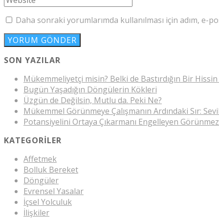
Daha sonraki yorumlarımda kullanılması için adım, e-pos
SON YAZILAR
Mükemmeliyetçi misin? Belki de Bastırdığın Bir Hissin
Bugün Yaşadığın Döngülerin Kökleri
Üzgün de Değilsin, Mutlu da. Peki Ne?
Mükemmel Görünmeye Çalışmanın Ardındaki Sır: Sev
Potansiyelini Ortaya Çıkarmanı Engelleyen Görünmez
KATEGORILER
Affetmek
Bolluk Bereket
Döngüler
Evrensel Yasalar
İçsel Yolculuk
İlişkiler