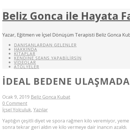
Beliz Gonca ile Hayata F
Yazar, Eğitmen ve İçsel Dönüşüm Terapisti Beliz Gonca Kub
DANIŞANLARDAN GELENLER
HAKKINDA
KITAPLAR
KENDINE SEANS YAPABILIRSIN
VIDEOLAR
ATÖLYELER
İDEAL BEDENE ULAŞMADA 
Ocak 9, 2019
Beliz Gonca Kubat
0 Comment
İçsel Yolculuk
,
Yazılar
Yaptığın çeşitli diyet ve spora rağmen kilo veremiyor, yeme 
sonra tekrar geri aldın ve kilo vermeye dair inancın azaldı.