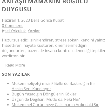
ANLAŞILMAMANIN BOĞUCU
DUYGUSU
Haziran 1, 2023
Beliz Gonca Kubat
0 Comment
İçsel Yolculuk
,
Yazılar
Huzursuz edici, sinirlendiren, strese sokan, kendini yalnız
hissettiren, hayata küstüren, önemsenmediğini
düşündürten, bazen de insana kontrol edemediği tepkiler
verdirten bir...
+ Read More
SON YAZILAR
Mükemmeliyetçi misin? Belki de Bastırdığın Bir
Hissin Seni Kandırıyor
Bugün Yaşadığın Döngülerin Kökleri
Üzgün de Değilsin, Mutlu da. Peki Ne?
Mükemmel Görünmeye Çalışmanın Ardındaki Sır: