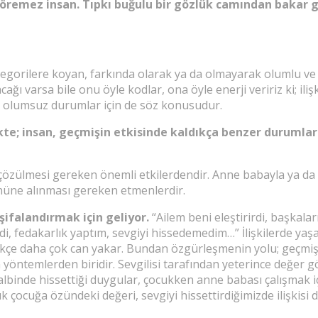
göremez insan. Tıpkı buğulu bir gözlük camından bakar gi
tegorilere koyan, farkında olarak ya da olmayarak olumlu ve
ı varsa bile onu öyle kodlar, ona öyle enerji veririz ki; ilişk
bi olumsuz durumlar için de söz konusudur.
te; insan, geçmişin etkisinde kaldıkça benzer durumları
 de çözülmesi gereken önemli etkilerdendir. Anne babayla ya da 
önüne alınması gereken etmenlerdir.
şifalandırmak için geliyor.
“Ailem beni eleştirirdi, başkalar
dakarlık yaptım, sevgiyi hissedemedim…” İlişkilerde yaşanıl
kçe daha çok can yakar. Bundan özgürleşmenin yolu; geçmiş
ntemlerden biridir. Sevgilisi tarafından yeterince değer görm
lbinde hissettiği duygular, çocukken anne babası çalışmak içi
 çocuğa özündeki değeri, sevgiyi hissettirdiğimizde ilişkisi 