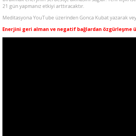
21 gün yapmanız etkiyi arttıracaktır.
Meditasyona YouTube üzerinden Gonca Kubat yazarak veya l
Enerjini geri alman ve negatif bağlardan özgürleşme 