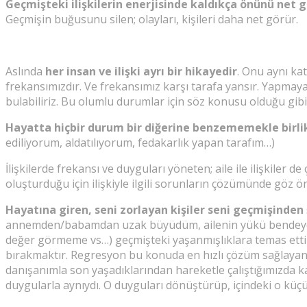
Geçmişteki ilişkilerin enerjisinde kaldıkça önünü net 
Geçmişin buğusunu silen; olayları, kişileri daha net görür.
Aslında
her insan ve ilişki ayrı bir hikayedir
. Onu aynı ka
frekansımızdır. Ve frekansımız karşı tarafa yansır. Yapmayacağ
bulabiliriz. Bu olumlu durumlar için söz konusu olduğu gi
Hayatta hiçbir durum bir diğerine benzememekle birlik
ediliyorum, aldatılıyorum, fedakarlık yapan tarafım…)
İlişkilerde frekansı ve duyguları yöneten; aile ile ilişkiler
oluşturduğu için ilişkiyle ilgili sorunların çözümünde göz 
Hayatına giren, seni zorlayan kişiler seni geçmişinden 
annemden/babamdan uzak büyüdüm, ailenin yükü bendeydi, fe
değer görmeme vs…) geçmişteki yaşanmışlıklara temas etti
bırakmaktır. Regresyon bu konuda en hızlı çözüm sağlayan yö
danışanımla son yaşadıklarından hareketle çalıştığımızda ka
duygularla aynıydı. O duyguları dönüştürüp, içindeki o küçük