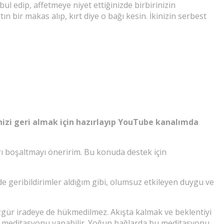
ul edip, affetmeye niyet ettiğinizde birbirinizin
n bir makas alıp, kırt diye o bağı kesin. İkinizin serbest
inizi geri almak için hazırlayıp YouTube kanalımda
rı boşaltmayı öneririm. Bu konuda destek için
de geribildirimler aldığım gibi, olumsuz etkileyen duygu ve
e özgür iradeye de hükmedilmez. Akışta kalmak ve beklentiyi
n bu meditasyonu yapabilir. Yoğun bağlarda bu meditasyonu