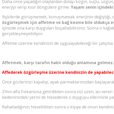
Daha önce yaşadığın olaylardan dolayı kızgın, suçlu, üzgün,
enerjiyi verip kısır döngülere girme.
Yaşam senin içindeki 
İlişkilerde görüşmemek, konuşmamak; enerjinin değiştiği, 
özgürleşmek için affetme ve bağ kesme bile oldukça etk
içinizde ona karşı duyguları boşaltabilirsiniz. Sonra o kağıd
gerçekleşmeyebiliyor.
Affetme üzerine kendinizin de uygulayabileceği bir çalışma
Affetmek, karşı tarafın haklı olduğu anlamına gelmez.
Affederek özgürleşme üzerine kendinizin de yapabilec
Önce gözlerinizi kapatıp, ayak parmaklarınızdan başlayar
Zihni alfa frekansına getirdikten sonra sizi üzen, acı vere
bedeninizdeki yerini de hissederek o duyguyu ellerinizle yast
Rahatladığınızı hissettikten sonra o kişiye de onun kendince