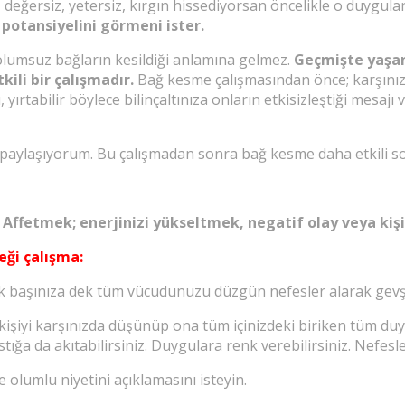
 değersiz, yetersiz, kırgın hissediyorsan öncelikle o duygular
potansiyelini görmeni ister.
olumsuz bağların kesildiği anlamına gelmez.
G
eçmişte yaşan
ili bir çalışmadır.
Bağ kesme çalışmasından önce; karşını
ı, yırtabilir böylece bilinçaltınıza onların etkisizleştiği mes
 paylaşıyorum. Bu çalışmadan sonra bağ kesme daha etkili so
 Affetmek; enerjinizi yükseltmek, negatif olay veya ki
eği çalışma:
ak başınıza dek tüm vücudunuzu düzgün nefesler alarak gevş
n kişiyi karşınızda düşünüp ona tüm içinizdeki biriken tüm d
ığa da akıtabilirsiniz. Duygulara renk verebilirsiniz. Nefesle 
 olumlu niyetini açıklamasını isteyin.