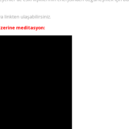
inkten ulaşabilirsiniz.
üzerine meditasyon: