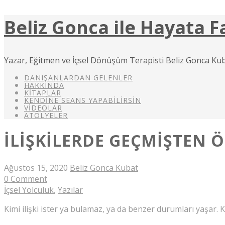
Beliz Gonca ile Hayata F
Yazar, Eğitmen ve İçsel Dönüşüm Terapisti Beliz Gonca Kub
DANIŞANLARDAN GELENLER
HAKKINDA
KITAPLAR
KENDINE SEANS YAPABILIRSIN
VIDEOLAR
ATÖLYELER
İLIŞKILERDE GEÇMIŞTEN
Ağustos 15, 2020
Beliz Gonca Kubat
0 Comment
İçsel Yolculuk
,
Yazılar
Kimi ilişki ister ya bulamaz, ya da benzer durumları yaşar. 