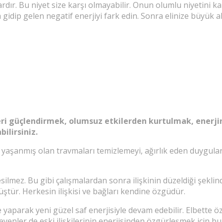
dır. Bu niyet size karşı olmayabilir. Onun olumlu niyetini kab
dip gelen negatif enerjiyi fark edin. Sonra elinize büyük altı
kileri güçlendirmek, olumsuz etkilerden kurtulmak, enerj
lirsiniz.
e yaşanmış olan travmaları temizlemeyi, ağırlık eden duygula
ilmez. Bu gibi çalışmalardan sonra ilişkinin düzeldiği şeklin
üştür. Herkesin ilişkisi ve bağları kendine özgüdür.
sme yaparak yeni güzel saf enerjisiyle devam edebilir. Elbett
steyenler de eski ilişkilerinin enerjisinden özgürleşmek içi