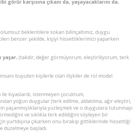
bi görür karşısına çıkanı da, yaşayacaklarını da.
 olumsuz beklentilere sokan bilinçaltımız, duygu
ileri benzer şekilde, kişiyi hissettiklerimizi yaparken
 yaşar.
(takdir, değer görmüyorum, eleştiriliyorum, terk
insanı büyüten kişilerle olan ilişkiler de rol model
ı ile kıyaslardı, istenmeyen çocuktum,
an yoğun duygular (terk edilme, aldatılma, ağır eleştiri,
in yaşanmışlıklarıyla yüzleşmek ve o duygulara tutunmayı
ediğini ve sıklıkla terk edildiğini söyleyen bir
n yurtdışına çıkarken onu bırakıp gittiklerinde hissettiği
de düzelmeye başladı.