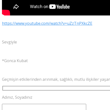
https://www.youtube.com/watch?v=uZzTnPXkcZE
Sevgiyle
*Gonca Kubat
Geçmişin etkilerinden arınmak, sağlıklı, mutlu ilişkiler yaş
Adınız, Soyadınız