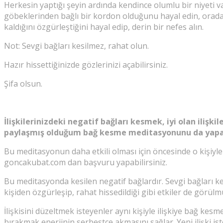
Herkesin yaptığı şeyin ardında kendince olumlu bir niyeti var
göbeklerinden bağlı bir kordon olduğunu hayal edin, orada gi
kaldığını özgürleştiğini hayal edip, derin bir nefes alın.
Not: Sevgi bağları kesilmez, rahat olun.
Hazır hissettiğinizde gözlerinizi açabilirsiniz.
Şifa olsun.
İlişkilerinizdeki negatif bağları kesmek, iyi olan iliş
paylaşmış olduğum bağ kesme meditasyonunu da yapabi
Bu meditasyonun daha etkili olması için öncesinde o kişiyl
goncakubat.com dan başvuru yapabilirsiniz.
Bu meditasyonda kesilen negatif bağlardır. Sevgi bağları kes
kişiden özgürleşip, rahat hissedildiği gibi etkiler de görülm
İlişkisini düzeltmek isteyenler aynı kişiyle ilişkiye bağ ke
bırakmak enerjinin serbestçe akmasını sağlar. Yeni ilişki i