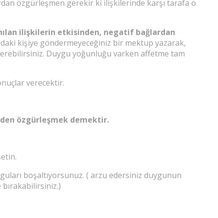
dan özgürleşmen gerekir ki ilişkilerinde karşı tarafa o
ılan ilişkilerin etkisinden, negatif bağlardan
zdaki kişiye göndermeyeceğiniz bir mektup yazarak,
ajı verebilirsiniz. Duygu yoğunluğu varken affetme tam
nuçlar verecektir.
şiden özgürleşmek demektir.
etin.
uyguları boşaltıyorsunuz. ( arzu edersiniz duygunun
bırakabilirsiniz.)