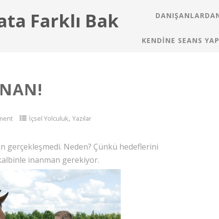
ata Farklı Bak
DANIŞANLARDAN
KENDINE SEANS YAP
İNAN!
,
ment
İçsel Yolculuk
Yazılar
dun gerçekleşmedi. Neden? Çünkü hedeflerini
kalbinle inanman gerekiyor.