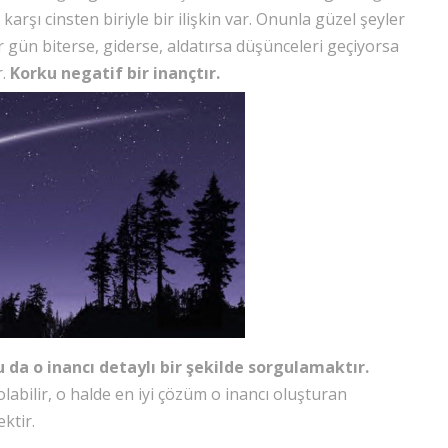
arşı cinsten biriyle bir ilişkin var. Onunla güzel şeyler
 gün biterse, giderse, aldatırsa düşünceleri geçiyorsa
r.
Korku negatif bir inançtır.
 da o inancı detaylı bir şekilde sorgulamaktır.
abilir, o halde en iyi çözüm o inancı oluşturan
ektir.