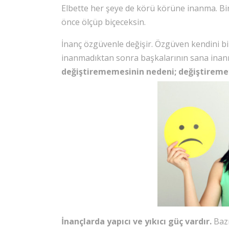
Elbette her şeye de körü körüne inanma. Bir
önce ölçüp biçeceksin.
İnanç özgüvenle değişir. Özgüven kendini b
inanmadıktan sonra başkalarının sana inanm
değiştirememesinin nedeni; değiştiremeye
İnançlarda yapıcı ve yıkıcı güç vardır.
Bazı