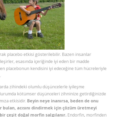
rak placebo etkisi gösterilebilir. Bazen insanlar
yileşirler, esasında içeriğinde iyi eden bir madde
len placebonun kendisini iyi edeceğine tüm hücreleriyle
.
arda zihindeki olumlu düşüncelerle iyileşme
 durumda kötümser düşünceleri zihninize getirdiğinizde
mıza etkisidir.
Beyin neye inanırsa, beden de onu
r bulan, acısını dindirmek için çözüm üretmeyi
bir çeşit doğal morfin salgılanır.
Endorfin, morfinden