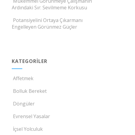
Mükemmel Görünmeye Çalışmanın
Ardındaki Sır: Sevilmeme Korkusu
Potansiyelini Ortaya Çıkarmanı
Engelleyen Görünmez Güçler
KATEGORILER
Affetmek
Bolluk Bereket
Döngüler
Evrensel Yasalar
İçsel Yolculuk