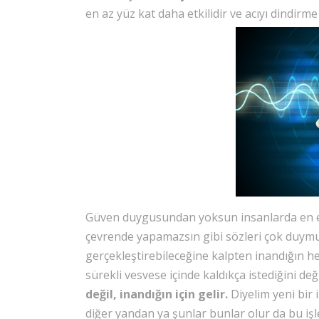
en az yüz kat daha etkilidir ve acıyı dindirme
Güven duygusundan yoksun insanlarda en etk
çevrende yapamazsın gibi sözleri çok duymuş
gerçekleştirebileceğine kalpten inandığın hed
sürekli vesvese içinde kaldıkça istediğini d
değil, inandığın için gelir.
Diyelim yeni bir
diğer yandan ya şunlar bunlar olur da bu işl