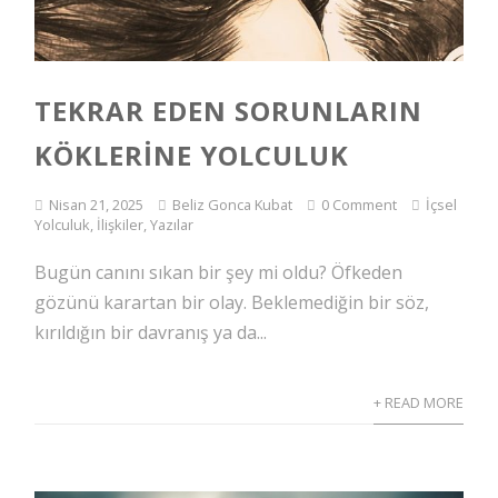
TEKRAR EDEN SORUNLARIN
KÖKLERINE YOLCULUK
Nisan 21, 2025
Beliz Gonca Kubat
0 Comment
İçsel
Yolculuk
,
İlişkiler
,
Yazılar
Bugün canını sıkan bir şey mi oldu? Öfkeden
gözünü karartan bir olay. Beklemediğin bir söz,
kırıldığın bir davranış ya da...
+ READ MORE