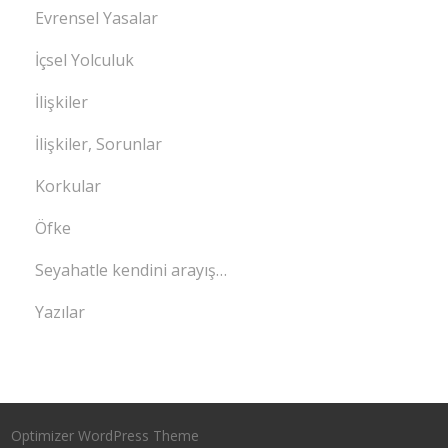
Evrensel Yasalar
İçsel Yolculuk
İlişkiler
İlişkiler, Sorunlar
Korkular
Öfke
Seyahatle kendini arayış…
Yazılar
Optimizer WordPress Theme