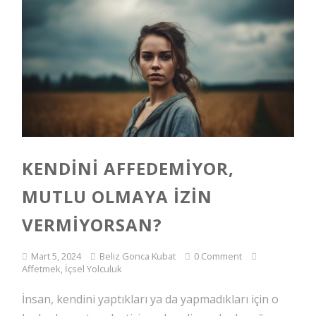
KENDINI AFFEDEMIYOR,
MUTLU OLMAYA IZIN
VERMIYORSAN?
Mart 5, 2024
Beliz Gonca Kubat
0 Comment
Affetmek
,
İçsel Yolculuk
İnsan, kendini yaptıkları ya da yapmadıkları için o