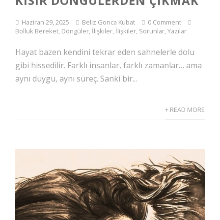
KISIR DÖNGÜLERDEN ÇIKMAK
Haziran 29, 2025
Beliz Gonca Kubat
0 Comment
Bolluk Bereket
,
Döngüler
,
İlişkiler
,
İlişkiler, Sorunlar
,
Yazılar
Hayat bazen kendini tekrar eden sahnelerle dolu
gibi hissedilir. Farklı insanlar, farklı zamanlar… ama
aynı duygu, aynı süreç. Sanki bir...
+ READ MORE