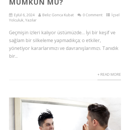
MÜMKÜN MÜ?
Eylül 6, 2024
Beliz Gonca Kubat
0 Comment
İçsel
Yolculuk
,
Yazılar
Geçmişin izleri kalıyor üstümüzde… İyi bir keşif ve
sağlam bir silkeleme yapmadıkça; o etkiler,
yönetiyor kararlarımızı ve davranışlarımızı. Tanıdık
bir...
+ READ MORE