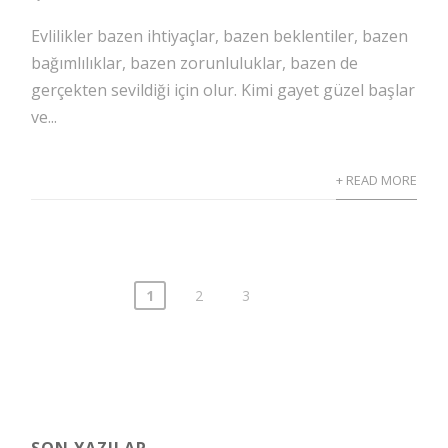
Evlilikler bazen ihtiyaçlar, bazen beklentiler, bazen
bağımlılıklar, bazen zorunluluklar, bazen de
gerçekten sevildiği için olur. Kimi gayet güzel başlar
ve...
+ READ MORE
1
2
3
Yazı
sayfalaması
SON YAZILAR