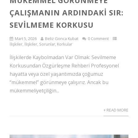
MÜKEMMEL GÖRÜNMEYE
ÇALIŞMANIN ARDINDAKI SIR:
SEVILMEME KORKUSU
Mart 5, 2026
Beliz Gonca Kubat
0 Comment
İlişkiler
,
İlişkiler, Sorunlar
,
Korkular
İlişkilerde Kaybolmadan Var Olmak: Sevilmeme
Korkusundan Özgürleşme Rehberi Profesyonel
hayatta veya özel yaşantımızda çoğumuz
“mükemmel” görünmeye çalışırız. Ancak bu
mükemmeliyetçiliğin...
+ READ MORE