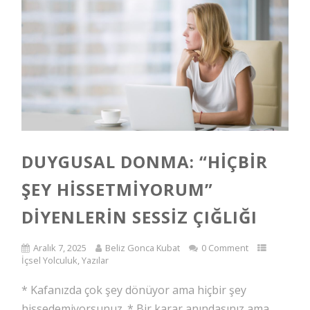
DUYGUSAL DONMA: “HIÇBIR
ŞEY HISSETMIYORUM”
DIYENLERIN SESSIZ ÇIĞLIĞI
Aralık 7, 2025
Beliz Gonca Kubat
0 Comment
İçsel Yolculuk
,
Yazılar
* Kafanızda çok şey dönüyor ama hiçbir şey
hissedemiyorsunuz. * Bir karar anındasınız ama