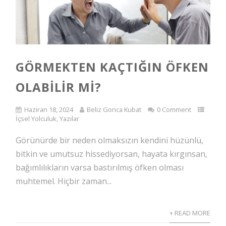
GÖRMEKTEN KAÇTIĞIN ÖFKEN
OLABILIR MI?
Haziran 18, 2024
Beliz Gonca Kubat
0 Comment
İçsel Yolculuk
,
Yazılar
Görünürde bir neden olmaksızın kendini hüzünlü,
bitkin ve umutsuz hissediyorsan, hayata kırgınsan,
bağımlılıkların varsa bastırılmış öfken olması
muhtemel. Hiçbir zaman...
+ READ MORE