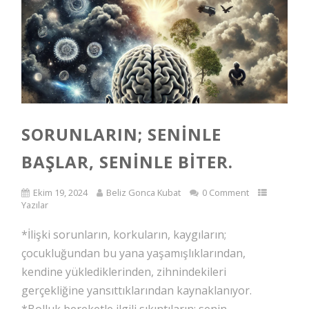
SORUNLARIN; SENINLE
BAŞLAR, SENINLE BITER.
Ekim 19, 2024
Beliz Gonca Kubat
0 Comment
Yazılar
*İlişki sorunların, korkuların, kaygıların;
çocukluğundan bu yana yaşamışlıklarından,
kendine yüklediklerinden, zihnindekileri
gerçekliğine yansıttıklarından kaynaklanıyor.
*Bolluk bereketle ilgili sıkıntıların; senin