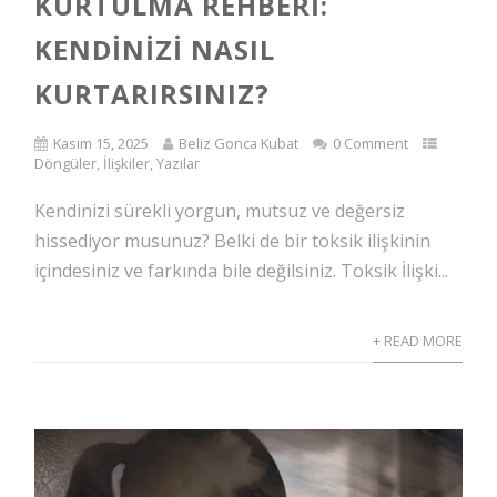
KURTULMA REHBERI:
KENDINIZI NASIL
KURTARIRSINIZ?
Kasım 15, 2025
Beliz Gonca Kubat
0 Comment
Döngüler
,
İlişkiler
,
Yazılar
Kendinizi sürekli yorgun, mutsuz ve değersiz
hissediyor musunuz? Belki de bir toksik ilişkinin
içindesiniz ve farkında bile değilsiniz. Toksik İlişki...
+ READ MORE