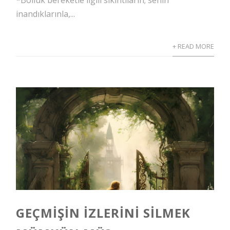
inandıklarınla,...
+ READ MORE
GEÇMIŞIN İZLERINI SILMEK