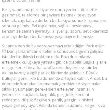
İçsel Yolculuk
,
Yazılar
Bir iş yapmanız gerekiyor ve onun yerine internette
gezinmek, telefonda bir şeylere bakmak, televizyon
izlemek, çay, kahve derken bir bakıyorsunuz ki zamanının
sonuna gelmiş. Evi toplamayı, sağlıklı beslenmeyi,
kendimize zaman ayırmayı, alışverişi, sporu, sevdiklerimizi
aramayı derken bir bakmışız yaşamayı ertelemişiz.
Şu anda ben de bu yazıyı yazmayı ertelediğimi fark ettim.
🙂 Danışanlarımdan erteleme konusunda gelen çalışma
istekleri tetikleyici noktam oldu. Bazı durumlarda
ertelemek kuluçkaya yatmak gibi de olabilir. Başka işlerle
meşgulken zihin arka tarafta onu düşünür ve birden
aklına konuyla ilgili parlak fikirler de gelebilir. Büyük
buluşlar genellikle bu dönemde ortaya çıkabilir. Ancak bu
dönemde konudan kopmamak gerekiyor.
Araştırmalar
sıklıkla yapmaları gerekenleri erteleyen insanların
yetersizlik, suçluluk, kızgınlık, gerginlik, kendini
reddetme, düşük özgüven, panik, gerginlik hisleri
yaşadığını söylüyor. Aslında kendini suçlama, kızgınlık vb