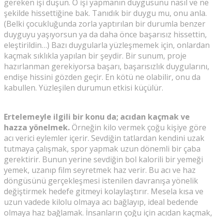
gereken işi düşün. O işi yapmanın duygusunu nasıl ve ne
şekilde hissettiğine bak. Tanıdık bir duygu mu, onu anla.
(Belki çocukluğunda zorla yaptırılan bir durumla benzer
duyguyu yaşıyorsun ya da daha önce başarısız hissettin,
eleştirildin…) Bazı duygularla yüzleşmemek için, onlardan
kaçmak sıklıkla yapılan bir şeydir. Bir sunum, proje
hazırlanman gerekiyorsa başarı, başarısızlık duygularını,
endişe hissini gözden geçir. En kötü ne olabilir, onu da
kabullen. Yüzleşilen durumun etkisi küçülür.
Ertelemeyle ilgili bir konu da; acıdan kaçmak ve
hazza yönelmek.
Örneğin kilo vermek çoğu kişiye göre
acı verici eylemler içerir. Sevdiğin tatlardan kendini uzak
tutmaya çalışmak, spor yapmak uzun dönemli bir çaba
gerektirir. Bunun yerine sevdiğin bol kalorili bir yemeği
yemek, uzanıp film seyretmek haz verir. Bu acı ve haz
döngüsünü gerçekleşmesi istenilen davranışa yönelik
değiştirmek hedefe gitmeyi kolaylaştırır. Mesela kısa ve
uzun vadede kilolu olmaya acı bağlayıp, ideal bedende
olmaya haz bağlamak. İnsanların çoğu için acıdan kaçmak,