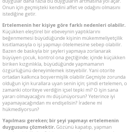
duygular daha fazla bu duyguların artmasına yol açar.
Onun için geçmişteki kendini affet ve odağını olmasını
istediğine getir.
Ertelemenin her kişiye göre farklı nedenleri olabilir.
Küçükken eleştirel bir ebeveynin yaptıklarını
beğenmemesi büyüdüğünde kişinin mükemmeliyetçilik
kısıtlamasıyla o işi yapmayı ötelemesine sebep olabilir.
Bazen de baskıyla bir şeyleri yapmaya zorlanarak
büyüyen çocuk, kontrol ona geçtiğinde; içinde küçükken
biriken kızgınlıkla, büyüdüğünde yapmamanın
özgürlüğünü deneyimlemek isteyebilir. Yani otorite
ortadan kalkınca boşvermişlik olabilir.
Geçmişte zorunda
olduğun için kurallara uyan senin için; şimdi ertelemen, o
zamanki otoriteye verdiğin içsel tepki mi? O işin sana
yararı olmayacağını mı düşünüyorsun? Yeterince iyi
yapamayacağından mı endişelisin? İradene mi
hükmediyorsun?
Yapılması gereken; bir şeyi yapmayı ertelemenin
duygusunu çözmektir.
Gözünü kapatıp, yapman