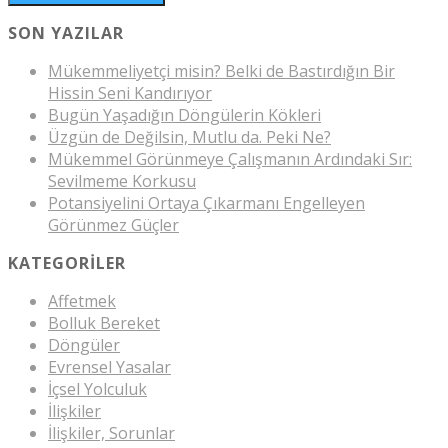
SON YAZILAR
Mükemmeliyetçi misin? Belki de Bastırdığın Bir
Hissin Seni Kandırıyor
Bugün Yaşadığın Döngülerin Kökleri
Üzgün de Değilsin, Mutlu da. Peki Ne?
Mükemmel Görünmeye Çalışmanın Ardındaki Sır:
Sevilmeme Korkusu
Potansiyelini Ortaya Çıkarmanı Engelleyen
Görünmez Güçler
KATEGORILER
Affetmek
Bolluk Bereket
Döngüler
Evrensel Yasalar
İçsel Yolculuk
İlişkiler
İlişkiler, Sorunlar