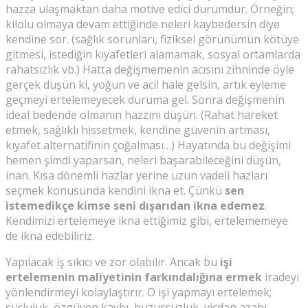
hazza ulaşmaktan daha motive edici durumdur. Örneğin;
kilolu olmaya devam ettiğinde neleri kaybedersin diye
kendine sor. (sağlık sorunları, fiziksel görünümün kötüye
gitmesi, istediğin kıyafetleri alamamak, sosyal ortamlarda
rahatsızlık vb.) Hatta değişmemenin acısını zihninde öyle
gerçek düşün ki, yoğun ve acil hale gelsin, artık eyleme
geçmeyi ertelemeyecek duruma gel. Sonra değişmenin
ideal bedende olmanın hazzını düşün. (Rahat hareket
etmek, sağlıklı hissetmek, kendine güvenin artması,
kıyafet alternatifinin çoğalması…) Hayatında bu değişimi
hemen şimdi yaparsan, neleri başarabileceğini düşün,
inan. Kısa dönemli hazlar yerine uzun vadeli hazları
seçmek konusunda kendini ikna et. Çünkü
sen
istemedikçe kimse seni dışarıdan ikna edemez
.
Kendimizi ertelemeye ikna ettiğimiz gibi, ertelememeye
de ikna edebiliriz.
Yapılacak iş sıkıcı ve zor olabilir. Ancak bu
işi
ertelemenin maliyetinin farkındalığına ermek
iradeyi
yönlendirmeyi kolaylaştırır. O işi yapmayı ertelemek;
suçluluk, özgüven kaybı, huzursuzluk, vicdan azabı