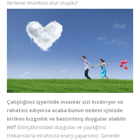
ilerleme mümkün olur muydu?
Çalıştığınız işyerinde insanlar sizi kızdırıyor ve
rahatsız ediyorsa acaba bunun nedeni içinizde
biriken kızgınlık ve bastırılmış duygular olabilir
mi?
Bilinçaltınızdaki duygular ve yaydığınız
frekanslarla etrafınıza enerji yayarsınız. Genelde