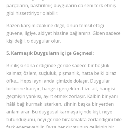
parçaların, bastırılmış duyguların da seni terk etmiş
gibi hissettiriyor olabilir.
Bazen karşımızdakine değil, onun temsil ettiği
güvene, ilgiye, aidiyet hissine bağlanırız. Giden sadece
kişi değil, o duygular olur.
5. Karmaşık Duyguların İç İçe Geçmesi:
Bir ilişki sona erdiğinde geride sadece bir boşluk
kalmaz; özlem, suçluluk, pişmanlık, hatta belki biraz
öfke… Hepsi aynı anda içimizde dolaşır. Duygular
birbirine karışır, hangisi gerçekten bize ait, hangisi
geçmişin yankısı, ayırt etmek zorlaşır. Kalbin bir yanı
hâlâ bağ kurmak isterken, zihnin başka bir yerden
anlam arar. Bu duygusal karmaşa içinde kişi, neye
tutunduğunu, neyi geride bırakmakta zorlandığını bile
fark edemeyebilir. Oysa her duygunun gelişinin bir