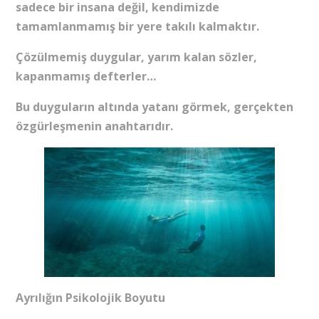
sadece bir insana değil, kendimizde
tamamlanmamış bir yere takılı kalmaktır.
Çözülmemiş duygular, yarım kalan sözler,
kapanmamış defterler…
Bu duyguların altında yatanı görmek, gerçekten
özgürleşmenin anahtarıdır.
Ayrılığın Psikolojik Boyutu