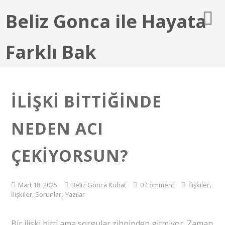
Beliz Gonca ile Hayata
Farklı Bak
İLIŞKI BITTIĞINDE
NEDEN ACI
ÇEKIYORSUN?
,
Mart 18, 2025
Beliz Gonca Kubat
0 Comment
İlişkiler
,
İlişkiler, Sorunlar
Yazılar
Bir ilişki bitti ama sorgular zihninden gitmiyor. Zaman