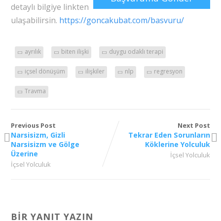
detaylı bilgiye linkten
ulaşabilirsin.
https://goncakubat.com/basvuru/
ayrılık
biten ilişki
duygu odaklı terapi
içsel dönüşüm
ilişkiler
nlp
regresyon
Travma
Previous Post
Next Post
Narsisizm, Gizli
Tekrar Eden Sorunların
Narsisizm ve Gölge
Köklerine Yolculuk
Üzerine
İçsel Yolculuk
İçsel Yolculuk
BIR YANIT YAZIN