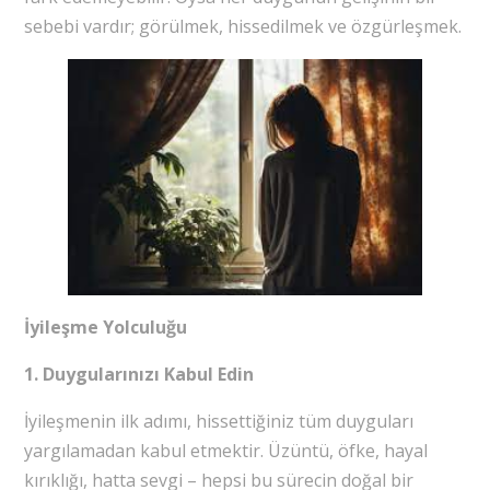
sebebi vardır; görülmek, hissedilmek ve özgürleşmek.
İyileşme Yolculuğu
1. Duygularınızı Kabul Edin
İyileşmenin ilk adımı, hissettiğiniz tüm duyguları
yargılamadan kabul etmektir. Üzüntü, öfke, hayal
kırıklığı, hatta sevgi – hepsi bu sürecin doğal bir