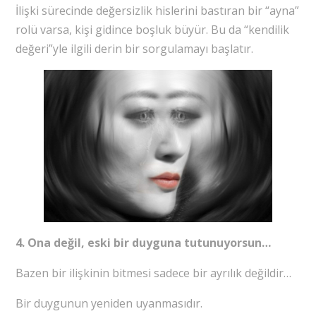
İlişki sürecinde değersizlik hislerini bastıran bir “ayna”
rolü varsa, kişi gidince boşluk büyür. Bu da “kendilik
değeri”yle ilgili derin bir sorgulamayı başlatır.
4. Ona değil, eski bir duyguna tutunuyorsun…
Bazen bir ilişkinin bitmesi sadece bir ayrılık değildir…
Bir duygunun yeniden uyanmasıdır.